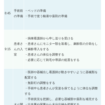
手術前
・ベッドの準備
8:45
の準備
・手術で使う輸液や薬剤の準備
・病棟看護師から申し送りを受ける
患者さ
・患者さんにモニター類を装着し、麻酔医の介助をし
9:15
んの入
て麻酔導入をする
室
・患者さんの体位を調整する
・必要に応じて剃毛や導尿の処置をする
・医師や器械出し看護師が動きやすいように器械類を
配置する
・無影灯の調整をする
・手術中も患者さんが安楽を保てるように体位を調整
する
・手術状況を把握し、必要な器械類や薬剤を補充する
オペ開
・出血量や尿量から水分出納を把握する