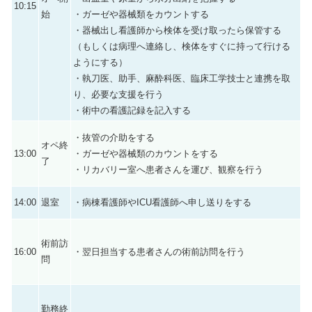
10:15
始
・ガーゼや器械類をカウントする
・器械出し看護師から検体を受け取ったら保管する
（もしくは病理へ連絡し、検体をすぐに持って行ける
ようにする）
・執刀医、助手、麻酔科医、臨床工学技士と連携を取
り、必要な支援を行う
・術中の看護記録を記入する
・抜管の介助をする
オペ終
13:00
・ガーゼや器械類のカウントをする
了
・リカバリー室へ患者さんを運び、観察を行う
14:00
退室
・病棟看護師やICU看護師へ申し送りをする
術前訪
16:00
・翌日担当する患者さんの術前訪問を行う
問
勤務終