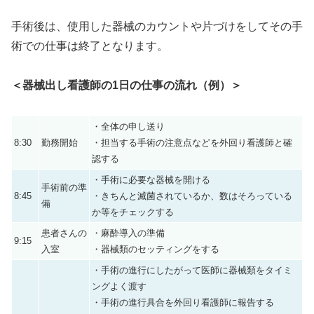
手術後は、使用した器械のカウントや片づけをしてその手
術での仕事は終了となります。
＜器械出し看護師の
1
日の仕事の流れ（例）＞
・全体の申し送り
8:30
勤務開始
・担当する手術の注意点などを外回り看護師と確
認する
・手術に必要な器械を開ける
手術前の準
8:45
・きちんと滅菌されているか、数はそろっている
備
か等をチェックする
患者さんの
・麻酔導入の準備
9:15
入室
・器械類のセッティングをする
・手術の進行にしたがって医師に器械類をタイミ
ングよく渡す
・手術の進行具合を外回り看護師に報告する