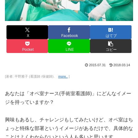
X
Facebook
はてブ
Pocket
LINE
コピー
2015.07.31
2018.03.14
[著者: 平野雅子 (看護師 /保健師).
more..
]
あなたは「オペ室ナース(手術室看護師)」にどんなイメー
ジを持っていますか？
興味もあるし、チャレンジもしてみたいけど、オペ室はち
ょっと特殊な部署というイメージがあるだけで、具体的な
ことはよくわからないという人も多いと思います。