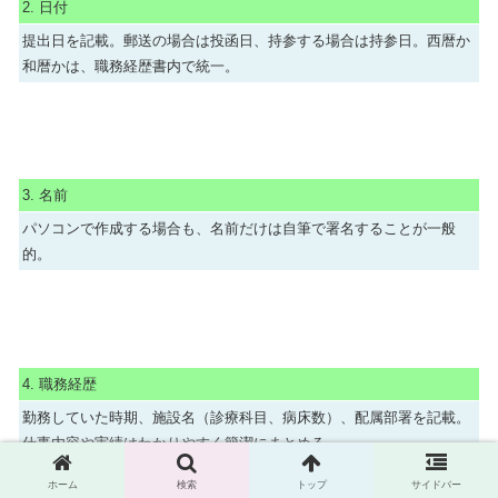
2. 日付
提出日を記載。郵送の場合は投函日、持参する場合は持参日。西暦か
和暦かは、職務経歴書内で統一。
3. 名前
パソコンで作成する場合も、名前だけは自筆で署名することが一般
的。
4. 職務経歴
勤務していた時期、施設名（診療科目、病床数）、配属部署を記載。
仕事内容や実績はわかりやすく簡潔にまとめる。
ホーム
検索
トップ
サイドバー