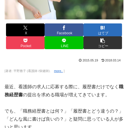
X
Facebook
はてブ
Pocket
LINE
コピー
2015.05.19
2018.03.14
[著者: 平野雅子 (看護師 /保健師).
more..
]
最近、看護師の求人に応募する際に、履歴書だけでなく
職
務経歴書
の提出を求める職場が増えてきています。
でも、「職務経歴書とは何？」「履歴書とどう違うの？」
「どんな風に書けば良いの？」と疑問に思っている人が多
いと思います。