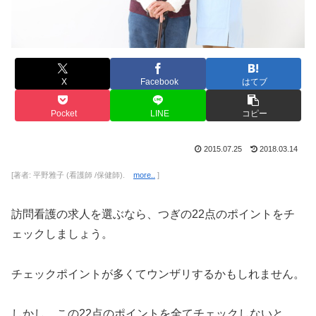
X
Facebook
はてブ
Pocket
LINE
コピー
2015.07.25
2018.03.14
[著者: 平野雅子 (看護師 /保健師).
more..
]
訪問看護の求人を選ぶなら、つぎの22点のポイントをチ
ェックしましょう。
チェックポイントが多くてウンザリするかもしれません。
しかし、この22点のポイントを全てチェックしないと、