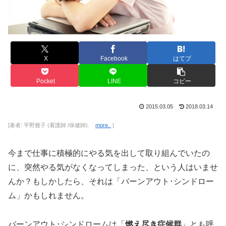
X
Facebook
はてブ
Pocket
LINE
コピー
2015.03.05
2018.03.14
[著者: 平野雅子 (看護師 /保健師).
more..
]
今まで仕事に積極的にやる気を出して取り組んでいたの
に、突然やる気がなくなってしまった、という人はいませ
んか？もしかしたら、それは「バーンアウト･シンドロー
ム」かもしれません。
バーンアウト･シンドロームは「
燃え尽き症候群
」とも呼