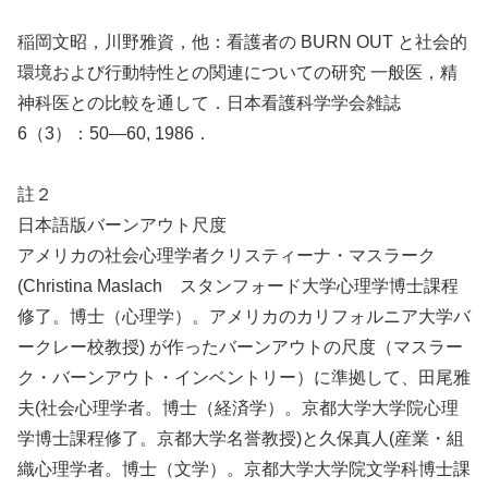
稲岡文昭，川野雅資，他：看護者の BURN OUT と社会的
環境および行動特性との関連についての研究 一般医，精
神科医との比較を通して．日本看護科学学会雑誌
6（3）：50―60, 1986．
註２
日本語版バーンアウト尺度
アメリカの社会心理学者クリスティーナ・マスラーク
(Christina Maslach スタンフォード大学心理学博士課程
修了。博士（心理学）。アメリカのカリフォルニア大学バ
ークレー校教授) が作ったバーンアウトの尺度（マスラー
ク・バーンアウト・インベントリー）に準拠して、田尾雅
夫(社会心理学者。博士（経済学）。京都大学大学院心理
学博士課程修了。京都大学名誉教授)と久保真人(産業・組
織心理学者。博士（文学）。京都大学大学院文学科博士課