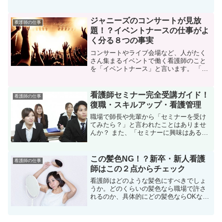
院支援について理解を深めたい看護師さ
んも多いかと思います。 「退院支援」と
は、また「退院支援看護師」とは具体的
ジャニーズのコンサートが見放
看護師の仕事
にはどういうものでし...
題！？イベントナースの仕事がよ
く分る８つの事実
コンサートやライブ会場など、人がたく
さん集まるイベントで働く看護師のこと
を「イベントナース」と言います。 「コ
ンサートやライブ会場で働けるなんて楽
しそう！私もイベントナースの仕事をし
てみたい！」と思う看護師さんも多いと
看護師セミナー完全受講ガイド！
看護師の仕事
思います。
復職・スキルアップ・看護管理
職場で師長や先輩から「セミナーを受け
てみたら？」と言われたことはありませ
んか？ また、「セミナーに興味はあるけ
ど、セミナーって具体的にどんなことを
するのか」、「どんなメリットがあるの
か、いまいち具体的にわからない」とい
この髪色NG！？新卒・新人看護
看護師の仕事
う看護師さんも多いと思...
師はこの２点からチェック
看護師はどのような髪色にすべきでしょ
うか。どのくらいの髪色なら職場で許さ
れるのか、具体的にどの髪色ならOKなん
だろうと心配になりますよね。