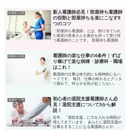
新人看護師必見！部屋持ち看護師
看護師の仕事
の役割と部屋持ちを楽にこなす9
つのコツ
「部屋持ち看護師」とは、割り当てられ
た病室の患者さんを責任を持って受け持
つ看護師のことです。 部屋持ち看護師に
なると、フリーの看護師よりも患者さん
への責任が重くなります。
看護師の楽な仕事の4条件｜ずば
看護師の仕事
り稼げて楽な病棟・診療科・職場
はこれ！
看護師の仕事は体力的にも精神的にもハ
ードです。 毎日、仕事が終わるとグッタ
リ疲れて、何もやる気が起こらない。精
神的にストレスが溜まってイライラして
しまう。
初心者の退院支援看護師さん必
看護師の仕事
見！退院支援について0から解
説！
近年、「退院支援」に力を入れる病院が
増えてきています。 あらたに退院支援の
仕事をすることになる看護師さんや、退