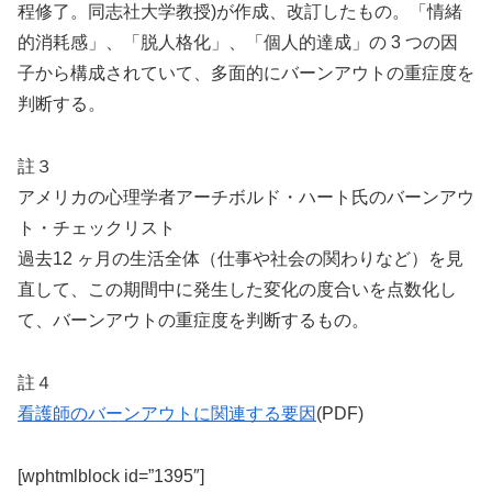
程修了。同志社大学教授)が作成、改訂したもの。「情緒
的消耗感」、「脱人格化」、「個人的達成」の 3 つの因
子から構成されていて、多面的にバーンアウトの重症度を
判断する。
註３
アメリカの心理学者アーチボルド・ハート氏のバーンアウ
ト・チェックリスト
過去12 ヶ月の生活全体（仕事や社会の関わりなど）を見
直して、この期間中に発生した変化の度合いを点数化し
て、バーンアウトの重症度を判断するもの。
註４
看護師のバーンアウトに関連する要因
(PDF)
[wphtmlblock id=”1395″]