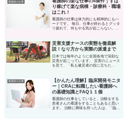
看護師の楽な仕事の4条件｜ずば
看護師の仕事
う看護師さんも多いと思...
り稼げて楽な病棟・診療科・職場
はこれ！
看護師の仕事は体力的にも精神的にもハ
ードです。 毎日、仕事が終わるとグッタ
リ疲れて、何もやる気が起こらない。精
神的にストレスが溜まってイライラして
しまう。
災害支援ナースの実態を徹底解
看護師の仕事
説！なり方から実際の派遣まで
日本では毎年のように全国各地で深刻な
災害が起こっています。 災害のニュース
を見て、「私も被災者の役に立ちた
い！」と思っている看護師さんは多いの
ではないでしょうか？
【かんたん理解】臨床開発モニタ
看護師の仕事
ー｜CRAに転職したい看護師へ
の基礎知識とFAQ１１個
看護師の仕事をしていると、治験をする
患者さんの看護をすることもあると思い
ます。 治験に興味を持った人は、「臨床
開発モニター」への転職を考えてみると
良いでしょう。