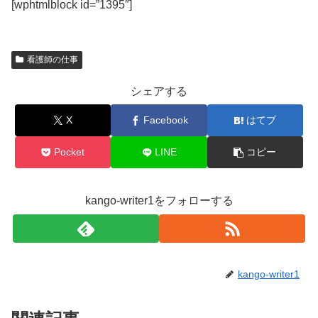
[wphtmlblock id=”1395″]
看護師の仕事
シェアする
X
Facebook
はてブ
Pocket
LINE
コピー
kango-writer1をフォローする
kango-writer1