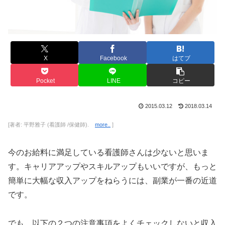
X
Facebook
はてブ
Pocket
LINE
コピー
2015.03.12
2018.03.14
[著者: 平野雅子 (看護師 /保健師).
more..
]
今のお給料に満足している看護師さんは少ないと思いま
す。キャリアアップやスキルアップもいいですが、もっと
簡単に大幅な収入アップをねらうには、副業が一番の近道
です。
でも、以下の２つの注意事項をよくチェックしないと収入