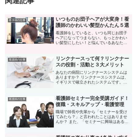
関連記事
いつものお団子ヘアが大変身！看
看護師の仕事
護師のかわいい髪型かんたん５選
看護師をしていると、いつも同じお団子
ヘアになってつまらない、もっとかわい
い髪型にしたい！と悩んでいるあなた
は、いつものお団子ヘアにひと工夫を加
えて、同僚に差をつけられる「かわいい
お団子ヘア」に挑戦してみませんか？
リンクナースって何？リンクナー
看護師の仕事
スの役割・活動と３大メリット
あなたの病院にリンクナースシステムは
ありますか？ リンクナースシステムは、
イギリスで確立されたシステムです。リ
ンクナースは病院内の専門チームと現場
の病棟をつなぐ役割をする看護師のこと
で、専門チームから専門的な知識や技術
看護師セミナー完全受講ガイド！
看護師の仕事
を学んで、それを所属す...
復職・スキルアップ・看護管理
職場で師長や先輩から「セミナーを受け
てみたら？」と言われたことはありませ
んか？ また、「セミナーに興味はあるけ
ど、セミナーって具体的にどんなことを
するのか」、「どんなメリットがあるの
か、いまいち具体的にわからない」とい